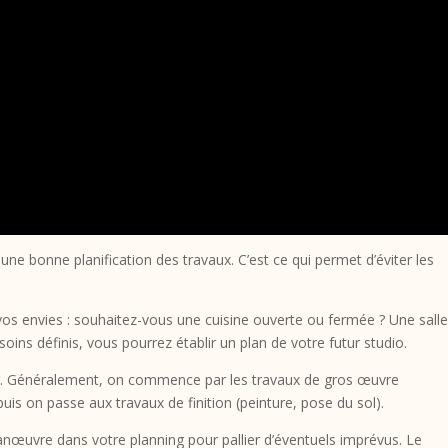
une bonne planification des travaux. C’est ce qui permet d’éviter les
vos envies : souhaitez-vous une cuisine ouverte ou fermée ? Une sall
ins définis, vous pourrez établir un plan de votre futur studio.
ser. Généralement, on commence par les travaux de gros œuvre
puis on passe aux travaux de finition (peinture, pose du sol).
anœuvre dans votre planning pour pallier d’éventuels imprévus. Le