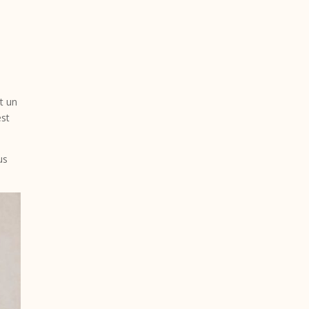
t un
est
us