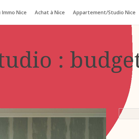
 Immo Nice
Achat à Nice
Appartement/Studio Nice
udio : budget