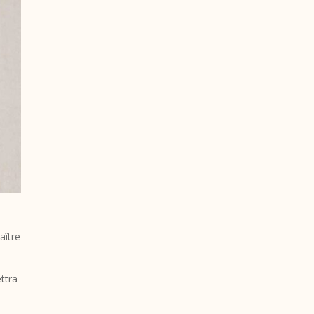
aître
ttra