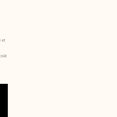
e
e et
coût