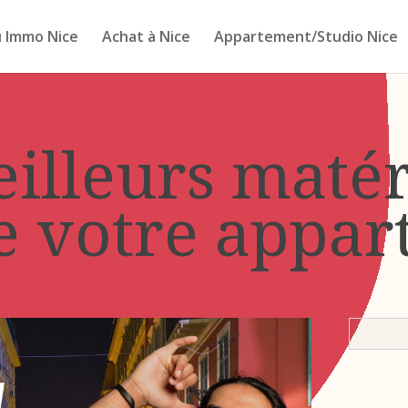
 Immo Nice
Achat à Nice
Appartement/Studio Nice
eilleurs maté
e votre appar