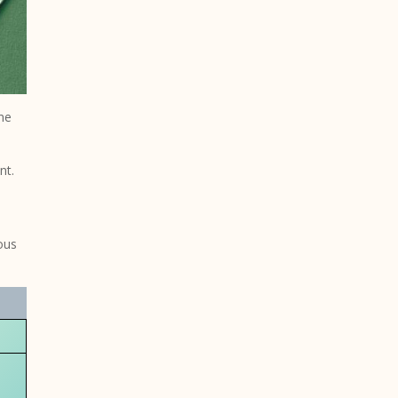
une
nt.
vous