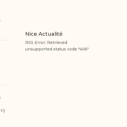
e
Nice Actualité
RSS Error: Retrieved
unsupported status code "406"
n
s’y