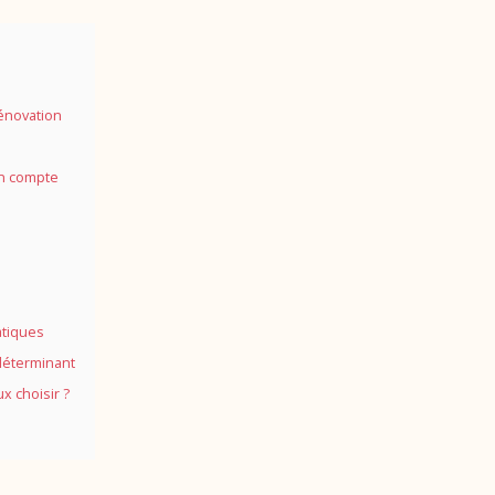
rénovation
en compte
atiques
 déterminant
x choisir ?