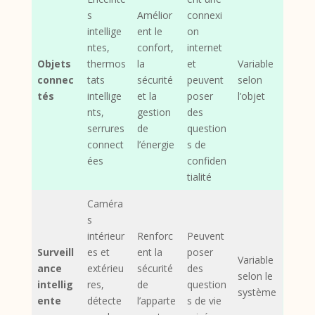
s
Amélior
connexi
intellige
ent le
on
ntes,
confort,
internet
Objets
thermos
la
et
Variable
connec
tats
sécurité
peuvent
selon
tés
intellige
et la
poser
l’objet
nts,
gestion
des
serrures
de
question
connect
l’énergie
s de
ées
confiden
tialité
Caméra
s
intérieur
Renforc
Peuvent
Surveill
es et
ent la
poser
Variable
ance
extérieu
sécurité
des
selon le
intellig
res,
de
question
système
ente
détecte
l’apparte
s de vie