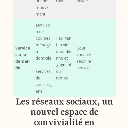
urs de
ment
privée
mouve
ment
Livraiso
n de
courses,
Faciliten
ménage
t la vie
Service
Coût
à
quotidie
s à la
variable
domicile
nne et
deman
selon le
,
gagnent
de
service
services
du
de
temps
concierg
erie
Les réseaux sociaux, un
nouvel espace de
convivialité en