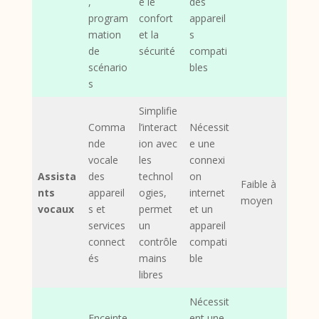
,
e le
des
program
confort
appareil
mation
et la
s
de
sécurité
compati
scénario
bles
s
Simplifie
Comma
l’interact
Nécessit
nde
ion avec
e une
vocale
les
connexi
Assista
des
technol
on
Faible à
nts
appareil
ogies,
internet
moyen
vocaux
s et
permet
et un
services
un
appareil
connect
contrôle
compati
és
mains
ble
libres
Nécessit
Enceinte
ent une