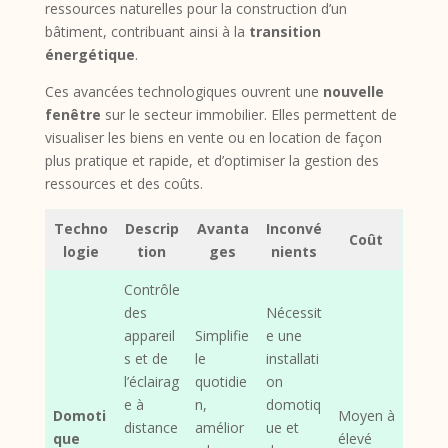
ressources naturelles pour la construction d’un
bâtiment, contribuant ainsi à la
transition
énergétique
.
Ces avancées technologiques ouvrent une
nouvelle
fenêtre
sur le secteur immobilier. Elles permettent de
visualiser les biens en vente ou en location de façon
plus pratique et rapide, et d’optimiser la gestion des
ressources et des coûts.
Techno
Descrip
Avanta
Inconvé
Coût
logie
tion
ges
nients
Contrôle
des
Nécessit
appareil
Simplifie
e une
s et de
le
installati
l’éclairag
quotidie
on
e à
n,
domotiq
Domoti
Moyen à
distance
amélior
ue et
que
élevé