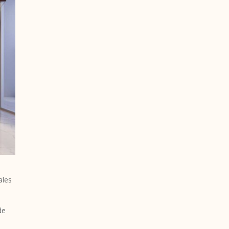
ales
de