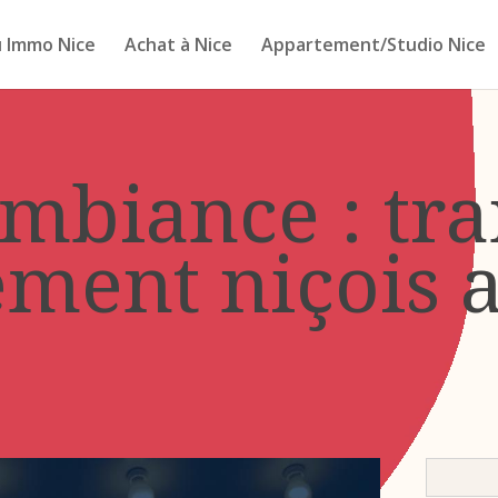
 Immo Nice
Achat à Nice
Appartement/Studio Nice
ambiance : tr
ment niçois a