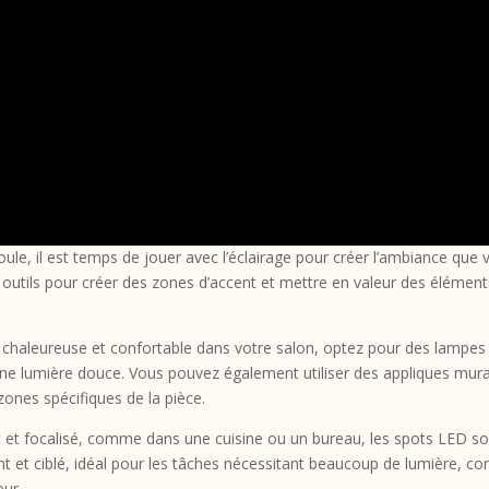
ule, il est temps de jouer avec l’éclairage pour créer l’ambiance que 
 outils pour créer des zones d’accent et mettre en valeur des élément
 chaleureuse et confortable dans votre salon, optez pour des lampes
 une lumière douce. Vous pouvez également utiliser des appliques mur
zones spécifiques de la pièce.
rect et focalisé, comme dans une cuisine ou un bureau, les spots LED s
sant et ciblé, idéal pour les tâches nécessitant beaucoup de lumière, 
eur.