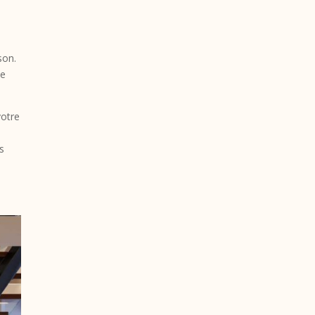
son.
ée
votre
s