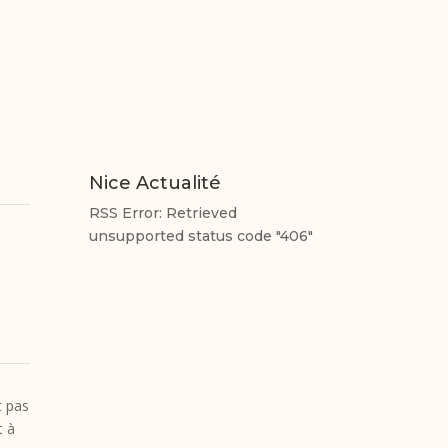
Nice Actualité
RSS Error: Retrieved
unsupported status code "406"
t pas
t à