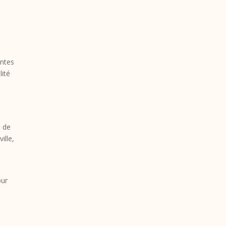
antes
lité
l de
ille,
our