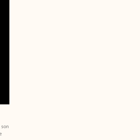
e
t son
ve