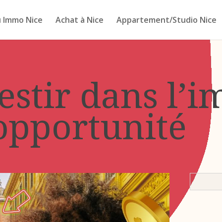
 Immo Nice
Achat à Nice
Appartement/Studio Nice
stir dans l’i
opportunité