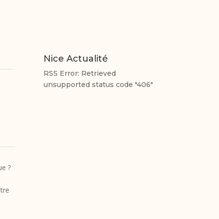
Nice Actualité
RSS Error: Retrieved
unsupported status code "406"
ue ?
tre
s