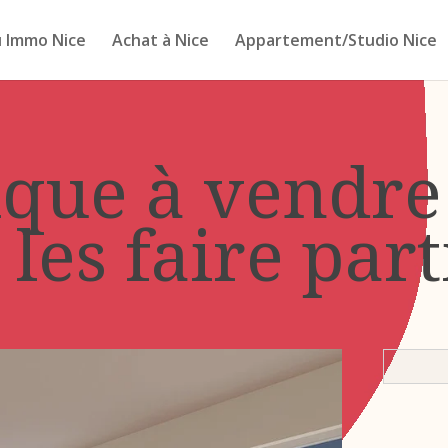
 Immo Nice
Achat à Nice
Appartement/Studio Nice
que à vendre 
les faire part