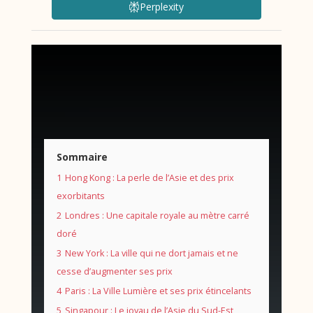
Perplexity
Sommaire
1
Hong Kong : La perle de l’Asie et des prix
exorbitants
2
Londres : Une capitale royale au mètre carré
doré
3
New York : La ville qui ne dort jamais et ne
cesse d’augmenter ses prix
4
Paris : La Ville Lumière et ses prix étincelants
5
Singapour : Le joyau de l’Asie du Sud-Est