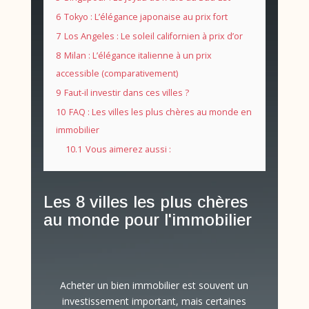
6
Tokyo : L’élégance japonaise au prix fort
7
Los Angeles : Le soleil californien à prix d’or
8
Milan : L’élégance italienne à un prix
accessible (comparativement)
9
Faut-il investir dans ces villes ?
10
FAQ : Les villes les plus chères au monde en
immobilier
10.1
Vous aimerez aussi :
Les 8 villes les plus chères
au monde pour l'immobilier
Acheter un bien immobilier est souvent un
investissement important, mais certaines