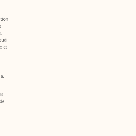
ation
e
é.
eudi
e et
la,
ns
 de