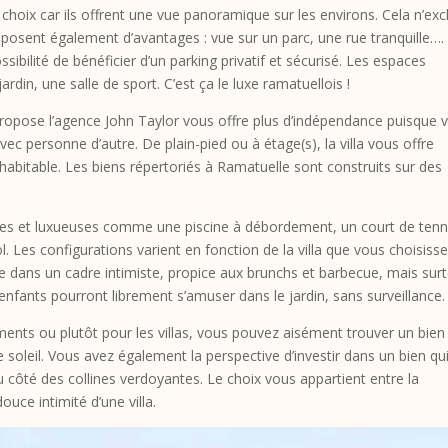
choix car ils offrent une vue panoramique sur les environs. Cela n’exc
isposent également d’avantages : vue sur un parc, une rue tranquille….
ibilité de bénéficier d’un parking privatif et sécurisé. Les espaces
din, une salle de sport. C’est ça le luxe ramatuellois !
opose l’agence John Taylor vous offre plus d’indépendance puisque 
c personne d’autre. De plain-pied ou à étage(s), la villa vous offre
habitable. Les biens répertoriés à Ramatuelle sont construits sur des
atives et luxueuses comme une piscine à débordement, un court de tenn
l. Les configurations varient en fonction de la villa que vous choisiss
e dans un cadre intimiste, propice aux brunchs et barbecue, mais sur
enfants pourront librement s’amuser dans le jardin, sans surveillance.
nts ou plutôt pour les villas, vous pouvez aisément trouver un bien
 soleil. Vous avez également la perspective d’investir dans un bien qu
u côté des collines verdoyantes. Le choix vous appartient entre la
ce intimité d’une villa.