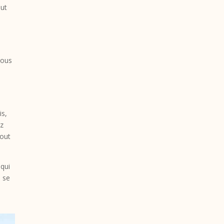
lut
vous
is,
ez
tout
 qui
i se