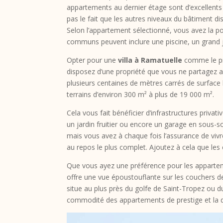
appartements au dernier étage sont d’excellents 
pas le fait que les autres niveaux du bâtiment d
Selon l’appartement sélectionné, vous avez la poss
communs peuvent inclure une piscine, un grand jar
Opter pour une
villa à Ramatuelle
comme le pr
disposez d’une propriété que vous ne partagez ave
plusieurs centaines de mètres carrés de surface 
terrains d’environ 300 m² à plus de 19 000 m².
Cela vous fait bénéficier d’infrastructures priv
un jardin fruitier ou encore un garage en sous-so
mais vous avez à chaque fois l’assurance de vivr
au repos le plus complet. Ajoutez à cela que les 
Que vous ayez une préférence pour les apparteme
offre une vue époustouflante sur les couchers de
situe au plus près du golfe de Saint-Tropez ou d
commodité des appartements de prestige et la dou