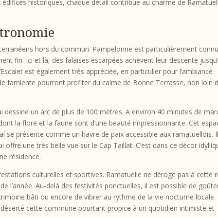
ux édifices historiques, chaque détail contribue au charme de Ramatuel
astronomie
iterranéens hors du commun. Pampelonne est particulièrement conn
t fin. Ici et là, des falaises escarpées achèvent leur descente jusqu’
’Escalet est également très appréciée, en particulier pour l’ambiance
de farniente pourront profiter du calme de Bonne Terrasse, non loin d
ui dessine un arc de plus de 100 mètres. A environ 40 minutes de ma
t dont la flore et la faune sont d’une beauté impressionnante. Cet espa
al se présente comme un havre de paix accessible aux ramatuellois. Il
 offre une très belle vue sur le Cap Taillat. C’est dans ce décor idylli
ne résidence.
festations culturelles et sportives. Ramatuelle ne déroge pas à cette r
e l’année. Au-delà des festivités ponctuelles, il est possible de goûte
atrimoine bâti ou encore de vibrer au rythme de la vie nocturne locale.
 déserté cette commune pourtant propice à un quotidien intimiste et