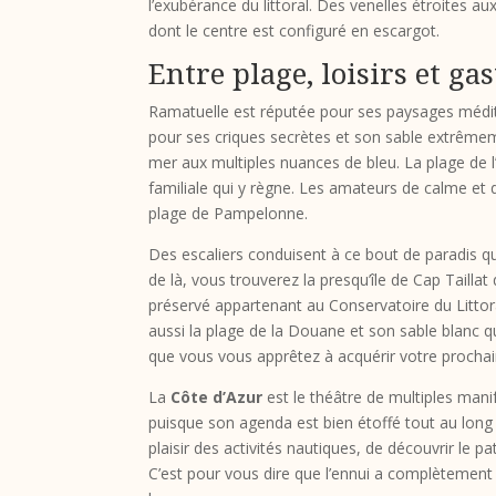
l’exubérance du littoral. Des venelles étroites a
dont le centre est configuré en escargot.
Entre plage, loisirs et g
Ramatuelle est réputée pour ses paysages méd
pour ses criques secrètes et son sable extrêmemen
mer aux multiples nuances de bleu. La plage de l
familiale qui y règne. Les amateurs de calme et 
plage de Pampelonne.
Des escaliers conduisent à ce bout de paradis q
de là, vous trouverez la presqu’île de Cap Tailla
préservé appartenant au Conservatoire du Littor
aussi la plage de la Douane et son sable blanc qui
que vous vous apprêtez à acquérir votre prochai
La
Côte d’Azur
est le théâtre de multiples mani
puisque son agenda est bien étoffé tout au long d
plaisir des activités nautiques, de découvrir le p
C’est pour vous dire que l’ennui a complètement