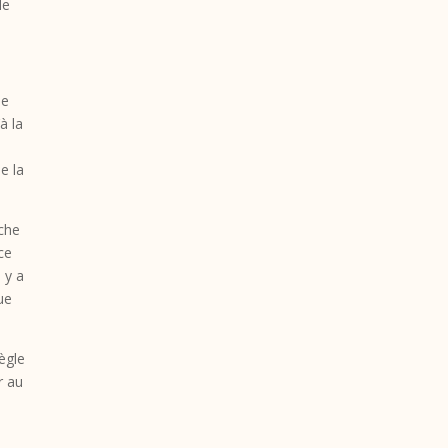
le
ue
à la
e la
rche
ce
 y a
que
ègle
r au