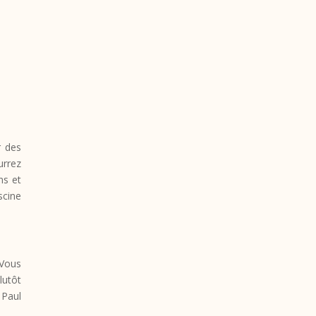
r des
urrez
ns et
scine
 Vous
lutôt
 Paul
!