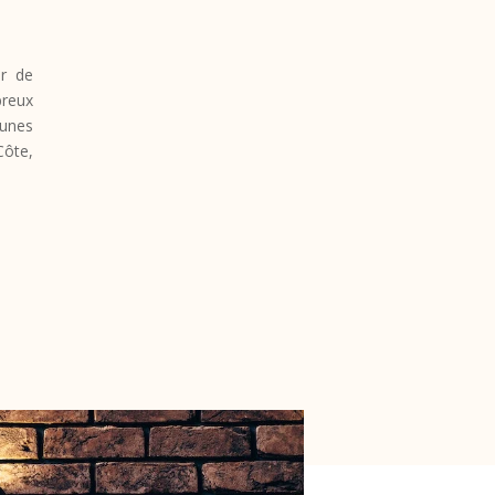
ur de
reux
 unes
Côte,