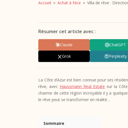
Accueil
Achat à Nice
Villa de rêve : Directio
9
9
Résumer cet article avec :
Claude
ChatGPT
Grok
Perplexity
La Côte d’Azur est bien connue pour ses résidence
rêve, avec
Haussmann Real Estate
sur la Côte
charme de cette région incroyable il y a quelqu
le rêve peut se transformer en réalité…
Sommaire