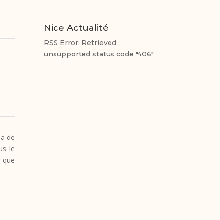
Nice Actualité
RSS Error: Retrieved
unsupported status code "406"
la de
us le
r que