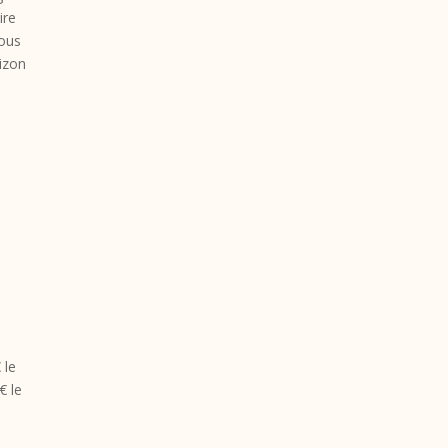
ire
vous
rizon
 le
€ le