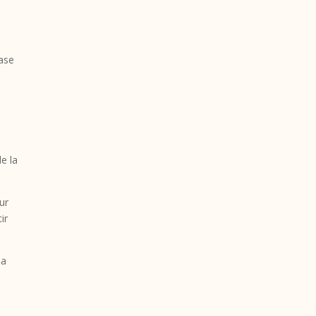
e
hase
6
de la
ur
ir
la