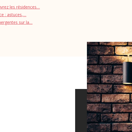
uvrez les résidences…
ce : astuces,…
mergentes sur la…