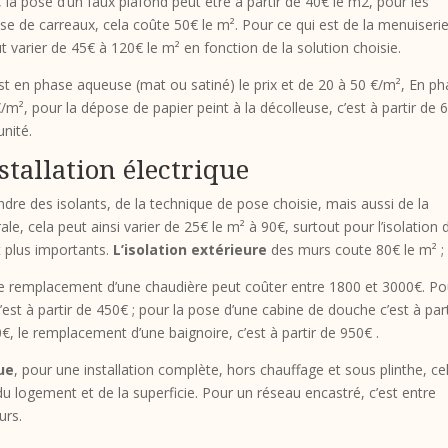
, la pose d’un faux plafond peut être à partir de 40€ le m2, pour les
se de carreaux, cela coûte 50€ le m². Pour ce qui est de la menuiseri
ut varier de 45€ à 120€ le m² en fonction de la solution choisie.
i est en phase aqueuse (mat ou satiné) le prix et de 20 à 50 €/m², En p
/m², pour la dépose de papier peint à la décolleuse, c’est à partir de 
unité.
nstallation électrique
endre des isolants, de la technique de pose choisie, mais aussi de la
e, cela peut ainsi varier de 25€ le m² à 90€, surtout pour l’isolation 
nt plus importants.
L’isolation extérieure
des murs coute 80€ le m² ;
le remplacement d’une chaudière peut coûter entre 1800 et 3000€. Po
est à partir de 450€ ; pour la pose d’une cabine de douche c’est à part
€, le remplacement d’une baignoire, c’est à partir de 950€ .
que
, pour une installation complète, hors chauffage et sous plinthe, ce
 logement et de la superficie. Pour un réseau encastré, c’est entre
urs.