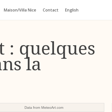
Maison/Villa Nice
Contact
English
t : quelques
ns la
Data from
MeteoArt.com