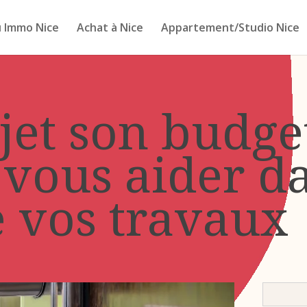
 Immo Nice
Achat à Nice
Appartement/Studio Nice
jet son budge
 vous aider da
e vos travaux